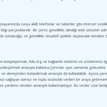
gisayarınızda (veya akıllı telefonlar ve tabletler gibi internet özellik
gi parçacıklarıdır. Bir çerez genellikle; alındığı web sitesinin adın
le tutulacağı), ve genellikle tesadüfi şekilde oluşturulan kendine
ını kolaylaştırmak, Kilis.org ve bağlantılı sitelerini ve ürünlerimizi il
 özelleştirmek amacıyla kullanırız.Çerezler aynı zamanda gelecekte
 ve deneyimleri hızlandırmak amacıyla da kullanılabilir. Ayrıca çere
amızı sağlayan isimsiz ve toplu istatistiki verileri bir araya getirm
mize yardımcı olmaları amacıyla kullanmaktayız. Bu veriler sizin kimliğ