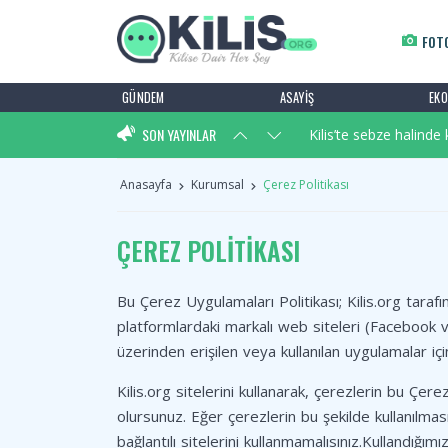
FOT
Kilis'in Gerebiçi Artık
GÜNDEM
ASAYIŞ
EK
SON YAYINLAR
Kilis’te sebze halind
Kilis Belediye Başkanı
Anasayfa
Kurumsal
Çerez Politikası
Kilis'in Gerebiçi Artık
ÇEREZ POLITIKASI
Kilis’te sebze halind
Bu Çerez Uygulamaları Politikası; Kilis.org taraf
platformlardaki markalı web siteleri (Facebook 
üzerinden erişilen veya kullanılan uygulamalar için
Kilis.org sitelerini kullanarak, çerezlerin bu Çer
olursunuz. Eğer çerezlerin bu şekilde kullanılması
bağlantılı sitelerini kullanmamalısınız.Kullandığımı