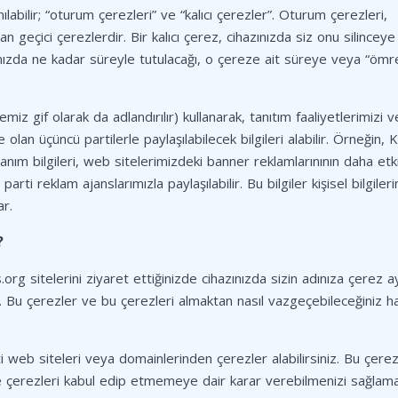
anılabilir; “oturum çerezleri” ve “kalıcı çerezler”. Oturum çerezleri,
an geçici çerezlerdir. Bir kalıcı çerez, cihazınızda siz onu silincey
ınızda ne kadar süreyle tutulacağı, o çereze ait süreye veya “ömr
temiz gif olarak da adlandırılır) kullanarak, tanıtım faaliyetlerimizi
an üçüncü partilerle paylaşılabilecek bilgileri alabilir. Örneğin, Ki
anım bilgileri, web sitelerimizdeki banner reklamlarınının daha etkil
i reklam ajanslarımızla paylaşılabilir. Bu bilgiler kişisel bilgileri
ar.
?
is.org sitelerini ziyaret ettiğinizde cihazınızda sizin adınıza çerez a
z. Bu çerezler ve bu çerezleri almaktan nasıl vazgeçebileceğiniz h
rti web siteleri veya domainlerinden çerezler alabilirsiniz. Bu çerez
çerezleri kabul edip etmemeye dair karar verebilmenizi sağlama