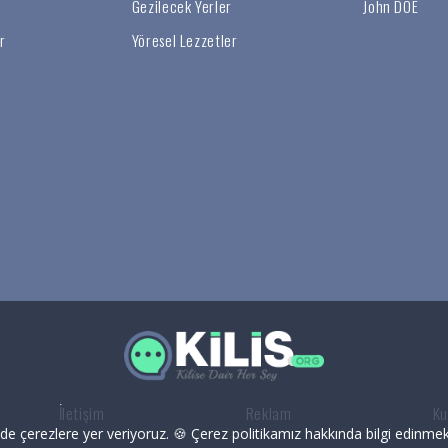
r
Gezilecek Yerler
John DOE
r
Yöresel Lezzetler
İletişim
Reklam
Ku
zde çerezlere yer veriyoruz. 🍪 Çerez politikamız hakkında bilgi edinmek