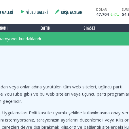
DOLAR
EUR
O GALERI
VIDEO GALERI
KÖŞE YAZILARI
47.704
54.
0.17
 Her Gün Üretiliyor
ONOMI
EĞITIM
SIYASET
e kamyonet kundaklandı
 Bilecen Emeklilerle Bir Araya Geldi
 Her Gün Üretiliyor
e kamyonet kundaklandı
ından veya onlar adına yürütülen tüm web siteleri, üçüncü parti
ve YouTube gibi) ve bu web siteleri veya üçüncü parti programla
 geçerlidir.
ez Uygulamaları Politikası ile uyumlu şekilde kullanılmasına onay ve
nı istemiyorsanız, tarayıcınızın ayarlarını düzenlemeli veya Kilis.o
z çerezleri devre dışı bırakmak Kilis.org ve bağlantılı sitelerdeki kul