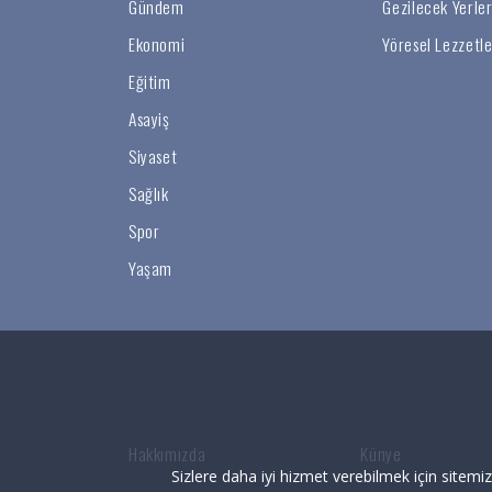
Gündem
Gezilecek Yerle
Ekonomi
Yöresel Lezzetle
Eğitim
Asayiş
Siyaset
Sağlık
Spor
Yaşam
Hakkımızda
Künye
Sizlere daha iyi hizmet verebilmek için sitemi