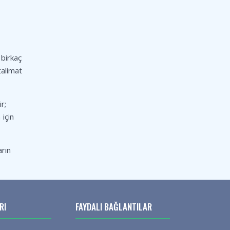
 birkaç
talimat
r;
 için
arın
RI
FAYDALI BAĞLANTILAR