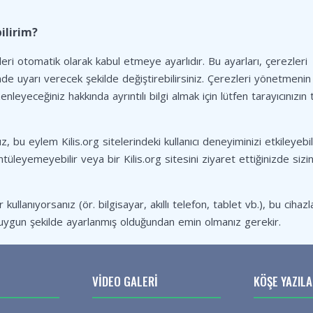
bilirim?
leri otomatik olarak kabul etmeye ayarlıdır. Bu ayarları, çerezleri
de uyarı verecek şekilde değiştirebilirsiniz. Çerezleri yönetmenin
enleyeceğiniz hakkında ayrıntılı bilgi almak için lütfen tarayıcınızın 
z, bu eylem Kilis.org sitelerindeki kullanıcı deneyiminizi etkileyebili
ntüleyemeyebilir veya bir Kilis.org sitesini ziyaret ettiğinizde sizin
r kullanıyorsanız (ör. bilgisayar, akıllı telefon, tablet vb.), bu cihazl
ze uygun şekilde ayarlanmış olduğundan emin olmanız gerekir.
VIDEO GALERI
KÖŞE YAZILA