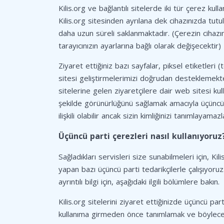
Kilis.org ve bağlantılı sitelerde iki tür çerez kull
Kilis.org sitesinden ayrılana dek cihazınızda tutul
daha uzun süreli saklanmaktadır. (Çerezin cihaz
tarayıcınızın ayarlarına bağlı olarak değişecektir)
Ziyaret ettiğiniz bazı sayfalar, piksel etiketleri (
sitesi geliştirmelerimizi doğrudan desteklemekte ol
sitelerine gelen ziyaretçilere dair web sitesi kull
şekilde görünürlüğünü sağlamak amacıyla üçüncü part
ilişkili olabilir ancak sizin kimliğinizi tanımlayamazl
Üçüncü parti çerezleri nasıl kullanıyoruz
Sağladıkları servisleri size sunabilmeleri için, Kil
yapan bazı üçüncü parti tedarikçilerle çalışıyoru
ayrıntılı bilgi için, aşağıdaki ilgili bölümlere bakın.
Kilis.org sitelerini ziyaret ettiğinizde üçüncü pa
kullanıma girmeden önce tanımlamak ve böylece 