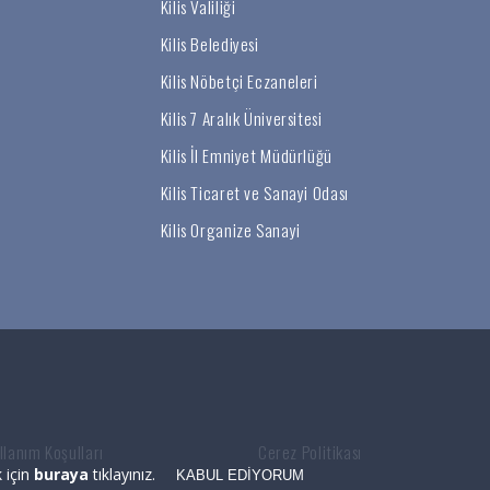
Kilis Valiliği
Kilis Belediyesi
Kilis Nöbetçi Eczaneleri
Kilis 7 Aralık Üniversitesi
Kilis İl Emniyet Müdürlüğü
Kilis Ticaret ve Sanayi Odası
Kilis Organize Sanayi
llanım Koşulları
Çerez Politikası
 için
buraya
tıklayınız.
KABUL EDIYORUM