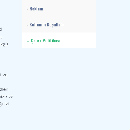
Reklam
Kullanım Koşulları
li
ı,
Çerez Politikası
 özgü
gi ve
zleri
emize ve
inizi