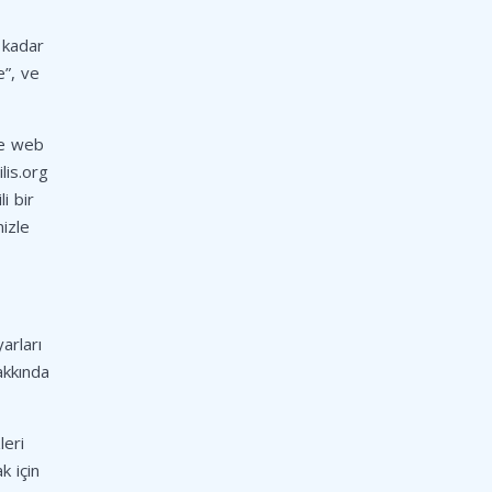
e kadar
e”, ve
 ve web
lis.org
i bir
nizle
yarları
akkında
leri
k için