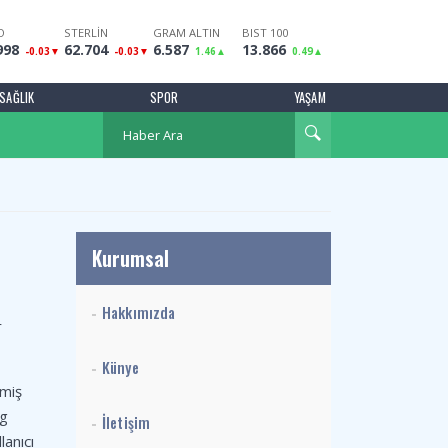
O
STERLİN
GRAM ALTIN
BIST 100
998
62.704
6.587
13.866
-0.03
-0.03
1.46
0.49
SAĞLIK
SPOR
YAŞAM
Kurumsal
Hakkımızda
r
Künye
rmiş
rg
İletişim
lanıcı