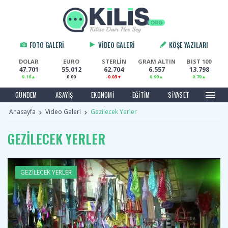
FOTO GALERI
VIDEO GALERI
KÖŞE YAZILARI
DOLAR
EURO
STERLİN
GRAM ALTIN
BIST 100
47.701
55.012
62.704
6.557
13.798
0.16
0.00
-0.03
0.99
0.70
menu
GÜNDEM
ASAYIŞ
EKONOMI
EĞITIM
SIYASET
Anasayfa
Video Galeri
Gezilecek Yerler
GEZILECEK YERLER
GEZILECEK YERLER